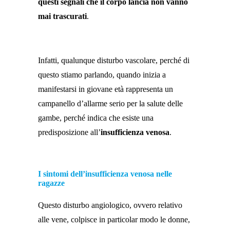
questi segnali che il corpo lancia non vanno
mai trascurati
.
Infatti, qualunque disturbo vascolare, perché di
questo stiamo parlando, quando inizia a
manifestarsi in giovane età rappresenta un
campanello d’allarme serio per la salute delle
gambe, perché indica che esiste una
predisposizione all’
insufficienza venosa
.
I sintomi dell’insufficienza venosa nelle
ragazze
Questo disturbo angiologico, ovvero relativo
alle vene, colpisce in particolar modo le donne,