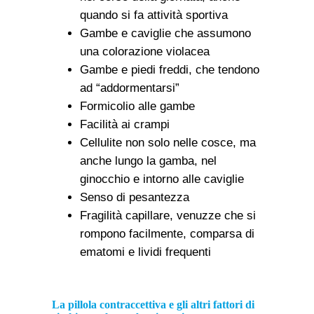
quando si fa attività sportiva
Gambe e caviglie che assumono
una colorazione violacea
Gambe e piedi freddi, che tendono
ad “addormentarsi”
Formicolio alle gambe
Facilità ai crampi
Cellulite non solo nelle cosce, ma
anche lungo la gamba, nel
ginocchio e intorno alle caviglie
Senso di pesantezza
Fragilità capillare, venuzze che si
rompono facilmente, comparsa di
ematomi e lividi frequenti
La pillola contraccettiva e gli altri fattori di