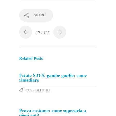
SHARE
17
/ 123
Related Posts
Estate S.O.S. gambe gonfie: come
rimediare
CONSIGLI UTILI
Prova costume: come superarla a
pieni voti!