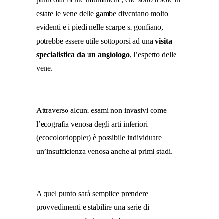
estate le vene delle gambe diventano molto
evidenti e i piedi nelle scarpe si gonfiano,
potrebbe essere utile sottoporsi ad una
visita
specialistica
da un
angiologo
, l’esperto delle
vene.
Attraverso alcuni esami non invasivi come
l’ecografia venosa degli arti inferiori
(ecocolordoppler) è possibile individuare
un’insufficienza venosa anche ai primi stadi.
A quel punto sarà semplice prendere
provvedimenti e stabilire una serie di