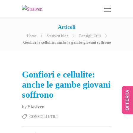
Articoli
Home
Stasiven blog
Consigli Utili
Gonfiori e cellulite: anche le gambe giovani soffrono
Gonfiori e cellulite:
anche le gambe giovani
soffrono
OFFERTA
by
Stasiven
CONSIGLI UTILI