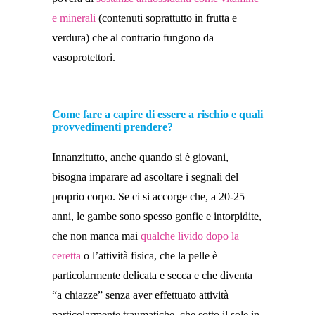
e minerali
(contenuti soprattutto in frutta e
verdura) che al contrario fungono da
vasoprotettori.
Come fare a capire di essere a rischio e quali
provvedimenti prendere?
Innanzitutto, anche quando si è giovani,
bisogna imparare ad ascoltare i segnali del
proprio corpo. Se ci si accorge che, a 20-25
anni, le gambe sono spesso gonfie e intorpidite,
che non manca mai
qualche livido dopo la
ceretta
o l’attività fisica, che la pelle è
particolarmente delicata e secca e che diventa
“a chiazze” senza aver effettuato attività
particolarmente traumatiche, che sotto il sole in