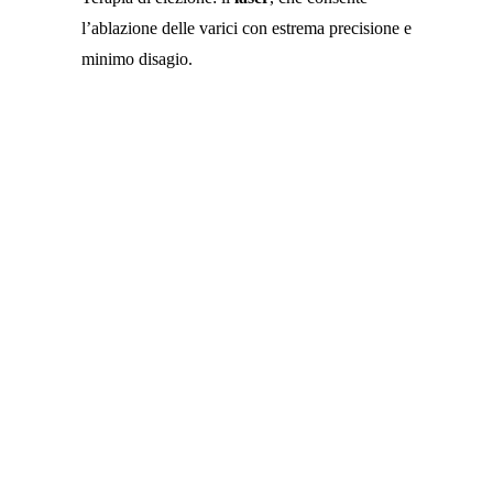
l’ablazione delle varici con estrema precisione e
minimo disagio.
STASIVEN FUNZIONA
-3.7% RITENZIONE
IDRICA
-0.4 CM
GINOCCHIA E
CAVIGLIE