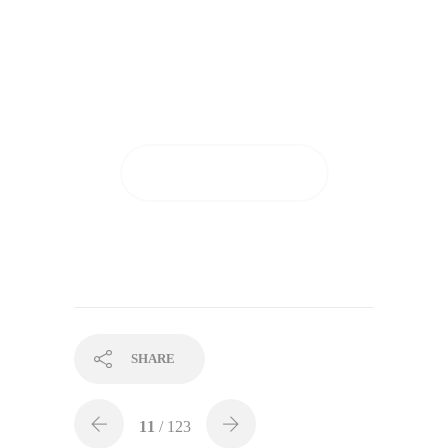
Tutto questo dopo soli 28
giorni di applicazione!
GUARDA I RISULTATI
SHARE
11
/ 123