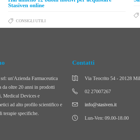
Stasiven online
CONSIGLI UTILI
mo
Contatti
l: un'Azienda Farmaceutica
Via Teocrito 54 - 20128 Mi
a da oltre 20 anni in prodotti
02 27007267
i, Medical Devices e
ci ad alto profilo scientifico e
info@stasiven.it
i terapie specifiche.
Lun-Ven: 09.00-18.00