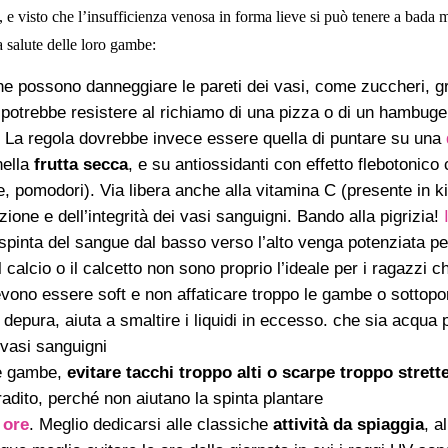
 e visto che l’insufficienza venosa in forma lieve si può tenere a bada m
 salute delle loro gambe:
 che possono danneggiare le pareti dei vasi, come zuccheri, g
 potrebbe resistere al richiamo di una pizza o di un hambuger 
. La regola dovrebbe invece essere quella di puntare su una
nella
frutta secca
, e su antiossidanti con effetto flebotonico
te, pomodori). Via libera anche alla vitamina C (presente in kiw
azione e dell’integrità dei vasi sanguigni. Bando alla pigrizia!
a spinta del sangue dal basso verso l’alto venga potenziata 
il calcio o il calcetto non sono proprio l’ideale per i ragazzi 
evono essere soft e non affaticare troppo le gambe o sottoporl
, depura, aiuta a smaltire i liquidi in eccesso. che sia acqua
 vasi sanguigni
le gambe,
evitare
tacchi troppo alti o scarpe troppo strett
fradito, perché non aiutano la spinta plantare
 ore
. Meglio dedicarsi alle classiche
attività da spiaggia
, a