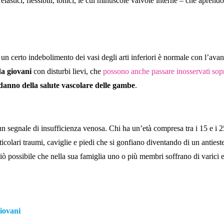
 elastici, flessibili, tonici, le cui minuscole valvole interne – che apren
n certo indebolimento dei vasi degli arti inferiori è normale con l’avanz
da giovani
con disturbi lievi, che
possono anche passare inosservati sopr
danno della salute vascolare delle gambe
.
 segnale di insufficienza venosa. Chi ha un’età compresa tra i 15 e i 2
ticolari traumi, caviglie e piedi che si gonfiano diventando di un anties
iò possibile che nella sua famiglia uno o più membri soffrano di varici 
giovani