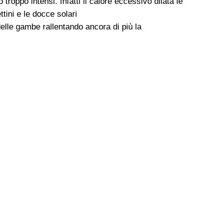
troppo intensi. Infatti il calore eccessivo dilata le
tini e le docce solari
 delle gambe rallentando ancora di più la
E
e!