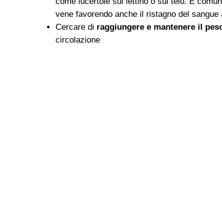
come lucertole sul lettino o sul telo. E comunq
vene favorendo anche il ristagno del sangue al
Cercare di
raggiungere e mantenere il pes
circolazione
T