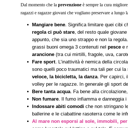
Dal momento che la
prevenzione
è sempre la cura migliore,
ragazzi e ragazze giovani che vogliano preservare a lungo la
Mangiare bene
. Significa limitare quei cibi
regola ci può stare
, del resto quale giovane
appunto, che sia uno strappo e non la regola
grassi buoni omega 3 contenuti nel
pesce
e 
arancione
(tra cui mirtilli, fragole, uva, caro
Fare sport
. L’inattività è nemica della circol
sono quelli poco traumatici ma tali per cui l
veloce, la bicicletta, la danza
. Per capirci, 
volley per le ragazze. In generale gli sport d
Bere tanta acqua
. Fa bene alla circolazione
Non fumare
. Il fumo infiamma e danneggia i
Indossare abiti comodi
che non stringano 
ballerine e le ciabattine rasoterra come le in
Al mare non
esporsi al sole, immobili, per