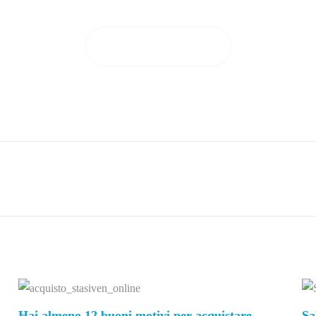
GUARDA I RISULTATI
Hai almeno 12 buoni motivi per acquistare
Sa