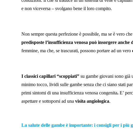
condizioni. Il che si traduce in un sistema di vene e capillari
e non viceversa – svolgano bene il loro compito.
Non sempre questa perfezione è possibile, ma se è vero che u
predisposte l’insufficienza venosa può insorgere anche 
femmine, ma che, se trascurati, possono portare ad un vero
I classici capillari “scoppiati”
su gambe giovani sono già un
minimo tocco, lividi sulle gambe senza che ci siano stati par
primi sintomi di una insufficienza venosa congenita
.
E’ perc
aspettare e sottoporsi ad una
visita angiologica
.
La salute delle gambe è importante: i consigli per i più 