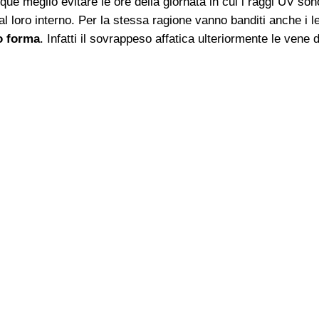
ue meglio evitare le ore della giornata in cui i raggi UV sono 
 loro interno. Per la stessa ragione vanno banditi anche i let
o forma
. Infatti il sovrappeso affatica ulteriormente le vene
STASIVEN FUNZIONA
-3.7% RITENZIONE IDRICA
-0.4 CM GINOCCHIA E CAVIGLI
utto questo dopo soli 28 giorni di applicazion