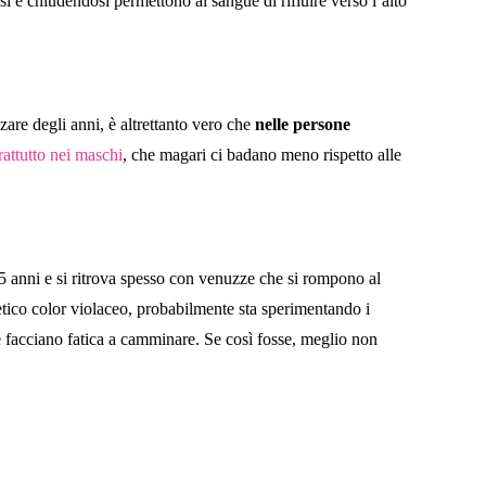
dosi e chiudendosi permettono al sangue di rifluire verso l’alto
are degli anni, è altrettanto vero che
nelle persone
attutto nei maschi
, che magari ci badano meno rispetto alle
5 anni e si ritrova spesso con venuzze che si rompono al
tetico color violaceo, probabilmente sta sperimentando i
e facciano fatica a camminare. Se così fosse, meglio non