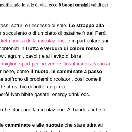
odificando lo stile di vita, ecco
8 buoni consigli
validi per
rassi saturi e l’eccesso di sale.
Lo strappo alla
succulento o di un piatto di patatine fritte! Però,
dieta amica della circolazione
, e in particolare sui
 contenuti in
frutta e verdura di colore rosso o
i, agrumi, cavoli) e al lievito di birra
I migliori sport per prevenire l’insufficienza venosa
per bene, come
il nuoto, le camminate a passo
che soffrono di problemi circolatori, così come il
e al rischio di botte, colpi ecc.
 però! Non bibite gasate, energy drink ecc.
e
che bloccano la circolazione. Al bando anche le
lle
camminate
e alle
nuotate
che stare sdraiati