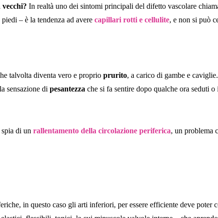
a vecchi?
In realtà uno dei sintomi principali del difetto vascolare chia
e piedi – è la tendenza ad avere
capillari rotti e
cellulite
, e non si può c
che talvolta diventa vero e proprio
prurito
, a carico di gambe e caviglie
lla sensazione di
pesantezza
che si fa sentire dopo qualche ora seduti o 
 spia di un
rallentamento della circolazione periferica
, un problema c
che, in questo caso gli arti inferiori, per essere efficiente deve poter co