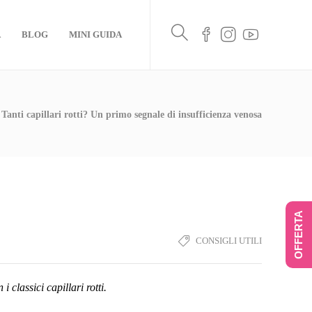
A
BLOG
MINI GUIDA
Tanti capillari rotti? Un primo segnale di insufficienza venosa
OFFERTA
CONSIGLI UTILI
 classici capillari rotti.