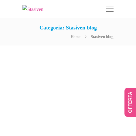
Categoria:
Stasiven blog
Home
Stasiven blog
Salute delle gambe: il
podcast
by
Stasiven
Ascolta il podcast dedicato alla
prevenzione e al contrasto dei
OFFERTA
problemi circolatori, della ritenzione
idrica e della cellulite, promosso da
Stasiven Compresse e Stasiven Top
crema, i tuoi alleati per gambe più
sane e più snelle.