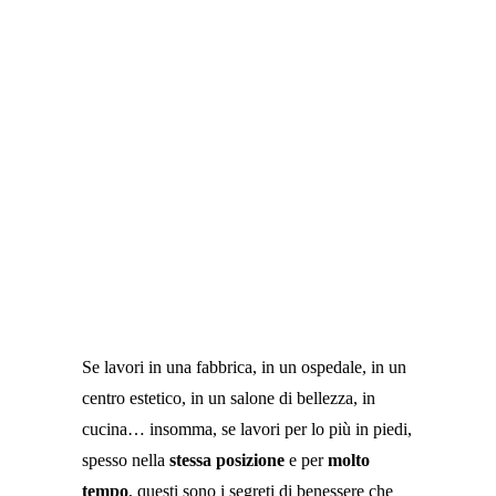
effetti
, ma ho raccolto una serie di
strategie
vincenti
che mi fa piacere condividere per
evitare ad altre donne di trovarsi nella stessa
situazione frustrante in cui mi trovavo io.
Se lavori in una fabbrica, in un ospedale, in un
centro estetico, in un salone di bellezza, in
cucina… insomma, se lavori per lo più in piedi,
spesso nella
stessa posizione
e per
molto
tempo
, questi sono i segreti di benessere che