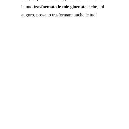
hanno
trasformato le mie giornate
e che, mi
auguro, possano trasformare anche le tue!
flettere ed estendere le dita
dei piedi
circonduzione delle
caviglie