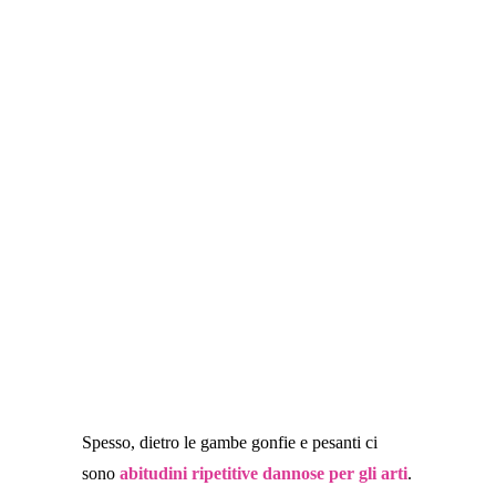
possibili cause
, specie se si manifesta di
frequente e se riguarda entrambi gli arti
inferiori. Riducendo i
fattori di rischio
, puoi
non farti trovare impreparata ogniqualvolta si
presenti questo disturbo.
Spesso, dietro le gambe gonfie e pesanti ci
sono
abitudini ripetitive dannose per gli arti
.