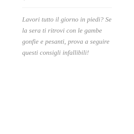
Lavori tutto il giorno in piedi? Se
la sera ti ritrovi con le gambe
gonfie e pesanti, prova a seguire
questi consigli infallibili!
Sei appena rientrata a casa dopo una
lunga
giornata di lavoro in piedi
, ti senti stanca ma
provi un po’ di sollievo appena ti siedi. Mentre
cerchi di svuotare la mente per rilassarti, ti sfili
le scarpe e… ci risiamo:
piedi e gambe sono
gonfi
! E ora, cosa puoi fare? Per tenere a bada
questo sintomo, cerca di individuarne le