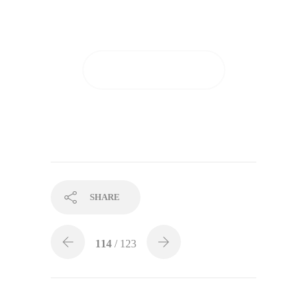
giorni di applicazione!
GUARDA I RISULTATI
SHARE
114
/ 123