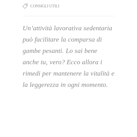
CONSIGLI UTILI
Un’attività lavorativa sedentaria
può facilitare la comparsa di
gambe pesanti. Lo sai bene
anche tu, vero? Ecco allora i
rimedi per mantenere la vitalità e
la leggerezza in ogni momento.
A nessuno piace ritrovarsi con le
gambe
pesanti a fine giornata
. Purtroppo, però, sono
diverse le attività lavorative che costringono a