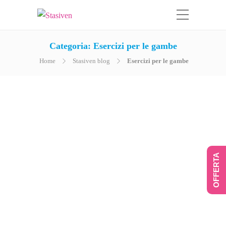
Categoria:
Esercizi per le gambe
Home
Stasiven blog
Esercizi per le gambe
La ginnastica vascolare
contro le gambe gonfie
by
Stasiven
OFFERTA
A fine giornata ritrovi puntualmente
con le gambe gonfie? Prova ad
eseguire questi esercizi di ginnastica
vascolare, pensati proprio per ridurre
questo sintomo! Il gonfiore agli arti