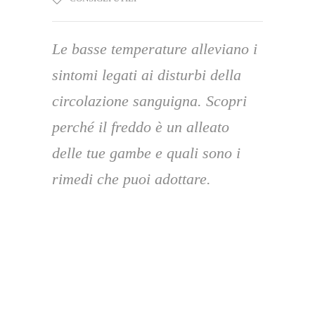
Le basse temperature alleviano i
sintomi legati ai disturbi della
circolazione sanguigna. Scopri
perché il freddo è un alleato
delle tue gambe e quali sono i
rimedi che puoi adottare.
Hai mai fatto caso all’aspetto delle tue gambe
durante l’anno? Pensaci un attimo.
Probabilmente ricorderai due situazioni
contrapposte tra loro: in
inverno
appaiono in