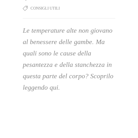
CONSIGLI UTILI
Le temperature alte non giovano
al benessere delle gambe. Ma
quali sono le cause della
pesantezza e della stanchezza in
questa parte del corpo? Scoprilo
leggendo qui.
L’inverno, con il suo clima freddo e
malinconico, ci fa desiderare più che mai
l’arrivo della
bella stagione
e delle