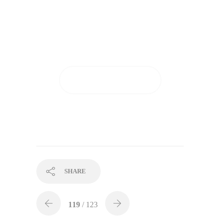
Tutto questo dopo soli 28
giorni di applicazione!
GUARDA I RISULTATI
SHARE
119
/ 123