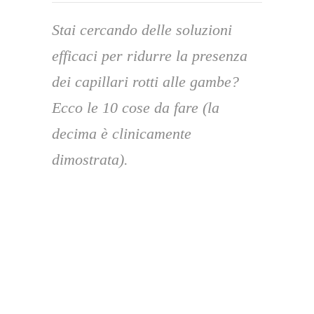
Stai cercando delle soluzioni
efficaci per ridurre la presenza
dei capillari rotti alle gambe?
Ecco le 10 cose da fare (la
decima è clinicamente
dimostrata).
I
capillari
sono i più
piccoli vasi sanguigni
.
Quando si rompono, simulano la forma di una
ragnatela
assumendo il tipico colore bluastro,
viola o rosso, che ben conosciamo. Diventano
quindi ben visibili ad occhio nudo e