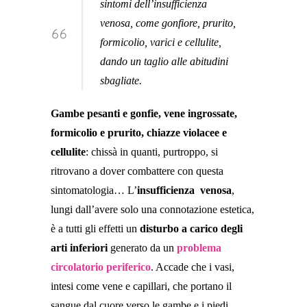
sintomi dell’insufficienza
venosa, come gonfiore, prurito,
formicolio, varici e cellulite,
dando un taglio alle abitudini
sbagliate.
Gambe pesanti e gonfie, vene ingrossate,
formicolio e prurito, chiazze violacee e
cellulite
: chissà in quanti, purtroppo, si
ritrovano a dover combattere con questa
sintomatologia… L’
insufficienza venosa
,
lungi dall’avere solo una connotazione estetica,
è a tutti gli effetti un
disturbo a carico degli
arti inferiori
generato da un
problema
circolatorio periferico
. Accade che i vasi,
intesi come vene e capillari, che portano il
sangue dal cuore verso le gambe e i piedi,