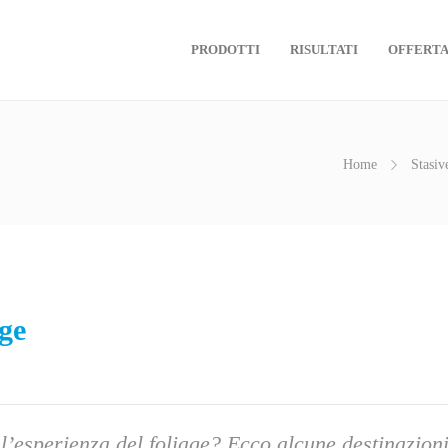
PRODOTTI
RISULTATI
OFFERT
Home
Stasiv
age
e l’esperienza del foliage? Ecco alcune destinazion