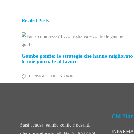
Related Posts
Gambe gonfie: le strategie che hanno migliorato
le mie giornate al lavoro
,
CONSIGLI UTILI
STORIE
Chi Sia
Stasi venosa, gambe gonfie e pesanti,
INFARMA sr
ritenzione idrica e cellulite: STASIVEN