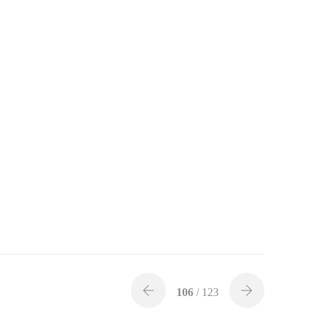
E
e!
106
/ 123