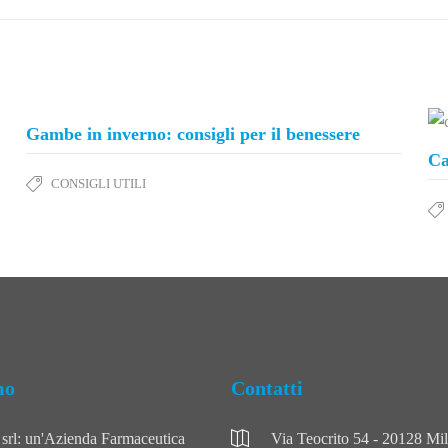
Gambe in inverno: consigli per il benessere
Ca
CONSIGLI UTILI
mo
Contatti
l: un'Azienda Farmaceutica
Via Teocrito 54 - 20128 Mi