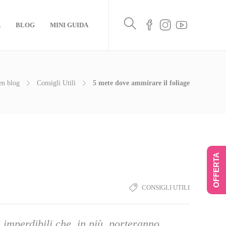
A
BLOG
MINI GUIDA
en blog
Consigli Utili
5 mete dove ammirare il foliage
OFFERTA
CONSIGLI UTILI
i imperdibili che, in più, porteranno