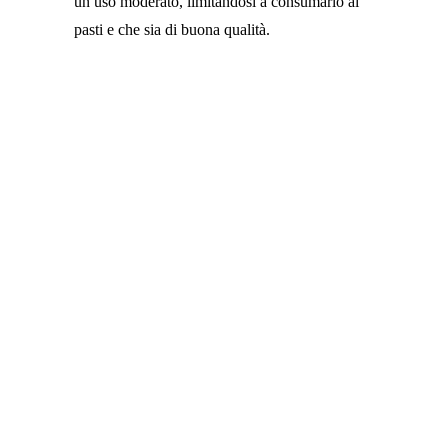
un uso moderato, limitandosi a consumarlo ai
pasti e che sia di buona qualità.
STASIVEN FUNZIONA
-3.7% RITENZIONE
IDRICA
-0.4 CM
GINOCCHIA E
CAVIGLIE