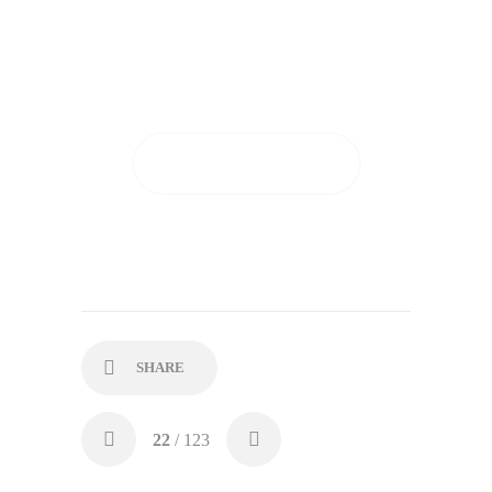
Tutto questo dopo soli 28
giorni di applicazione!
GUARDA I RISULTATI
SHARE
22
/ 123