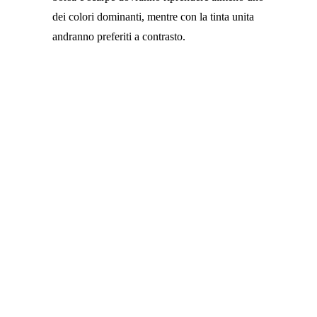
dei colori dominanti, mentre con la tinta unita
andranno preferiti a contrasto.
STASIVEN FUNZIONA
-3.7% RITENZIONE
IDRICA
-0.4 CM
GINOCCHIA E
CAVIGLIE