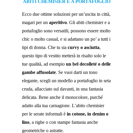
ABITI CHEMISIER E A PORTAFOGLIO
Ecco due ottime soluzioni per un’uscita in città,
magari per un
aperitivo
. Gli abiti chemisier e a
portafoglio sono versatili, possono essere molto
chic o molto casual, e si adattano un po’ a tutti i
tipi di donna. Che tu sia
curvy o asciutta
,
questo tipo di vestito metterà in risalto solo le
tue qualità, ad esempio
un bel decolleté o delle
gambe affusolate
. Se vuoi darti un tono
elegante, scegli un modello a portafoglio in seta
cruda, allacciato sul davanti, in una fantasia
delicata. Bene anche il monocolore, purché
adatto alla tua carnagione. L’abito chemisier
per le serate informali è
in cotone, in denim o
lino
, a righe o con stampe fantasia anche
geometriche o astratte.