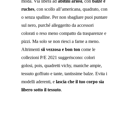
moda. Via libera ad
abitini ariosi
, con
balze e
ruches
, con scollo all’americana, quadrato, con
o senza spalline. Per non sbagliare puoi puntare
sul nero, purché alleggerito da accessori
colorati o reso meno compatto da trasparenze e
pizzi. Ma solo se non riesci a farne a meno.
Altrimenti
sii vezzosa e bon ton
come le
collezioni P/E 2021 suggeriscono: colori
golosi, pois, quadretti vichy, maniche ampie,
tessuto goffrato e tante, tantissime balze. Evita i
modelli aderenti, e
lascia che il tuo corpo sia
libero sotto il tessuto
.