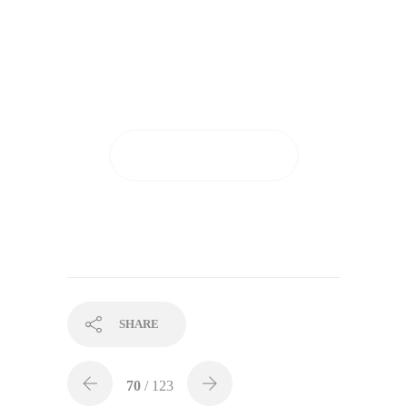
Tutto questo dopo soli 28
giorni di applicazione!
GUARDA I RISULTATI
SHARE
70
/ 123