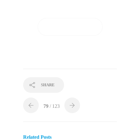
giorni di applicazione!
GUARDA I RISULTATI
SHARE
79
/ 123
Related Posts